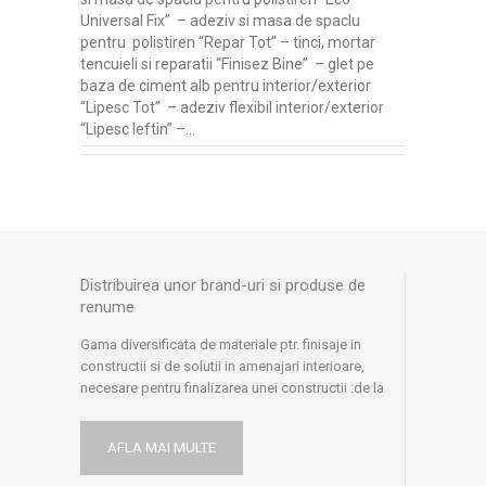
Universal Fix” – adeziv si masa de spaclu
pentru polistiren “Repar Tot” – tinci, mortar
tencuieli si reparatii “Finisez Bine” – glet pe
baza de ciment alb pentru interior/exterior
“Lipesc Tot” – adeziv flexibil interior/exterior
“Lipesc Ieftin” –…
Distribuirea unor brand-uri si produse de
renume
Gama diversificata de materiale ptr. finisaje in
constructii si de solutii in amenajari interioare,
necesare pentru finalizarea unei constructii :de la
produse uzuale, pana la produse
speciale sau profesionale, specifice acestui
AFLA MAI MULTE
domeniu, pe care doar anumiti furnizori le pot oferi.
Avem parteneriate stranse cu cei mai buni furnizori: