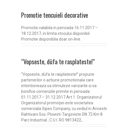
Promotie tencuieli decorative
Promotie valabila in perioada 16.11.2017 –
18.12.2017, in limita stocului disponibil.
Promotie disponibila doar on-line.
“Vopseste, düfa te rasplateste!”
“Vopseste, düfa te rasplateste!” propune
partenerilor o actiune promotionala care
intentioneaza sa stimuleze vanzarile si sa
bonifice comenzile primite in perioada
01.11.2017 – 31.12.2017 Art.1. Organizatorul
Organizatorul promoţiei este societatea
comerciala Sipex Company, cu sediul in Aricestii
Rahtivani Sos. Ploiesti-Targoviste DN 72 Km 8
Parc Industrial , C.U.I. RO 9813422,…