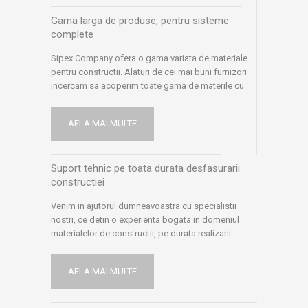
Henkel Romania, Meffert AG, Isover Saint Gobain,
Gama larga de produse, pentru sisteme
Rigips Saint Gobain, Akzo Nobel, Brikston, Holcim,
complete
ACO, Romstal.
Sipex Company ofera o gama variata de materiale
pentru constructii. Alaturi de cei mai buni furnizori
incercam sa acoperim toate gama de materile cu
produse de calitate si incercam sa atingem toate
exigentele fie ele venite din partea profesionistilor
AFLA MAI MULTE
sau ale micilor meseriasi ori clientilor finali. Suntem
mereu in cautare de noi produse si tehnologii
moderne
Suport tehnic pe toata durata desfasurarii
constructiei
Venim in ajutorul dumneavoastra cu specialistii
nostri, ce detin o experienta bogata in domeniul
materialelor de constructii, pe durata realizarii
lucrarilor. Dorim sa va oferim solutii optime, la orice
problema intampinata pe parcursul desfasurarii
AFLA MAI MULTE
constructiei, dar si ulterior. Comunicam cu experti in
domeniu: arhitecti, ingineri, furnizori si producatori,
ne informam si documentam in permanenta, pentru