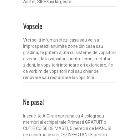
Astfel, SIPEX își lărgește…
Vopsele
Vrei sa iti infumusetezi casa sau vei sa
improspatezi anumite zone din casa sau
gradina, te putem ajuta cu sisteme de vopsitorii
diverse: de la vopsitorii pentru lemn, metal si
zidarii, la vopsitorii interioare ori exterioare, fie
ca vorbim de vopsitorii noi sau chiar de
renovare sau restaurare la vopsitorii…
Ne pasa!
Inscrie-te AICI si impreuna cu 4 colegi sau
membri ai echipei tale.Primesti GRATUIT o
CUTIE CU 50 DE MASTI, 5 perechi de MANUSI
de constructie si 5 DEZINFECTANTE pentru