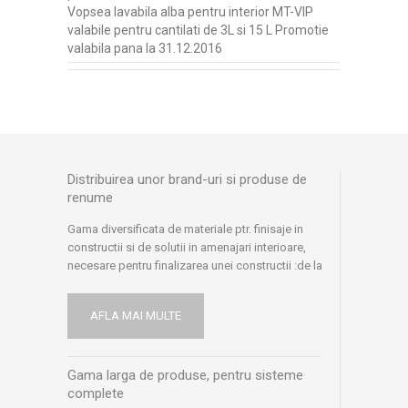
Vopsea lavabila alba pentru interior MT-VIP
valabile pentru cantilati de 3L si 15 L Promotie
valabila pana la 31.12.2016
Distribuirea unor brand-uri si produse de
renume
Gama diversificata de materiale ptr. finisaje in
constructii si de solutii in amenajari interioare,
necesare pentru finalizarea unei constructii :de la
produse uzuale, pana la produse
speciale sau profesionale, specifice acestui
AFLA MAI MULTE
domeniu, pe care doar anumiti furnizori le pot oferi.
Avem parteneriate stranse cu cei mai buni furnizori:
Henkel Romania, Meffert AG, Isover Saint Gobain,
Gama larga de produse, pentru sisteme
Rigips Saint Gobain, Akzo Nobel, Brikston, Holcim,
complete
ACO, Romstal.