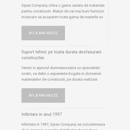
Sipex Company ofera o gama variata de materiale
pentru constructii. Alaturi de cei mai buni furnizori
incercam sa acoperim toate gama de materile cu
produse de calitate si incercam sa atingem toate
exigentele fie ele venite din partea profesionistilor
AFLA MAI MULTE
sau ale micilor meseriasi ori clientilor finali. Suntem
mereu in cautare de noi produse si tehnologii
moderne
Suport tehnic pe toata durata desfasurarii
constructiei
Venim in ajutorul dumneavoastra cu specialistii
nostri, ce detin o experienta bogata in domeniul
materialelor de constructii, pe durata realizarii
lucrarilor. Dorim sa va oferim solutii optime, la orice
problema intampinata pe parcursul desfasurarii
AFLA MAI MULTE
constructiei, dar si ulterior. Comunicam cu experti in
domeniu: arhitecti, ingineri, furnizori si producatori,
ne informam si documentam in permanenta, pentru
Infiintare in anul 1997
a va ajuta in solutionarea problemelor intampinate si
oferim prezenta suportului nostru tehnic in santier,
Infiintata in 1997, Sipex Company se concentreaza
pentru a va ajuta sa duceti la bun sfarsit lucrarile