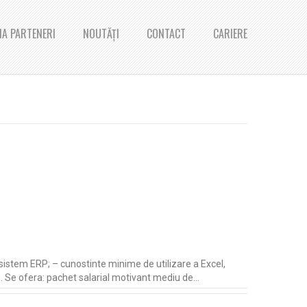
A PARTENERI
NOUTĂȚI
CONTACT
CARIERE
n sistem ERP; – cunostinte minime de utilizare a Excel,
te. Se ofera: pachet salarial motivant mediu de…