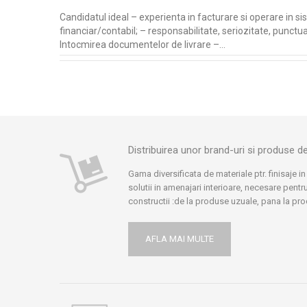
Candidatul ideal – experienta in facturare si operare in s
financiar/contabil; – responsabilitate, seriozitate, punct
Intocmirea documentelor de livrare –…
Distribuirea unor brand-uri si produse 
Gama diversificata de materiale ptr. finisaje in
solutii in amenajari interioare, necesare pentru
constructii :de la produse uzuale, pana la pr
speciale sau profesionale, specifice acestui
doar anumiti furnizori le pot oferi. Avem part
AFLA MAI MULTE
cei mai buni furnizori: Henkel Romania, Meffer
Gobain, Rigips Saint Gobain, Akzo Nobel, Bri
ACO, Romstal.