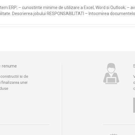
istem ERP; – cunostinte minime de utilizare a Excel, Word si Outlook; – av
ualitate. Descrierea jobului RESPONSABILITATI – Intocmirea documentelor 
de renume
 constructii si de
V
 finalizarea unei
o
oduse
d
 domeniu, pe care
o
eneriate stranse cu
c
t AG, Isover Saint
a
kston, Holcim,
d
p
t
l