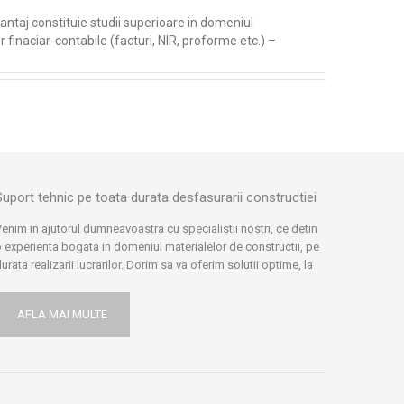
antaj constituie studii superioare in domeniul
finaciar-contabile (facturi, NIR, proforme etc.) –
Suport tehnic pe toata durata desfasurarii constructiei
enim in ajutorul dumneavoastra cu specialistii nostri, ce detin
 experienta bogata in domeniul materialelor de constructii, pe
urata realizarii lucrarilor. Dorim sa va oferim solutii optime, la
rice problema intampinata pe parcursul desfasurarii
onstructiei, dar si ulterior. Comunicam cu experti in domeniu:
AFLA MAI MULTE
rhitecti, ingineri, furnizori si producatori, ne informam si
ocumentam in permanenta, pentru a va ajuta in solutionarea
roblemelor intampinate si oferim prezenta suportului nostru
ehnic in santier, pentru a va ajuta sa duceti la bun sfarsit
ucrarile dumneavoastra.