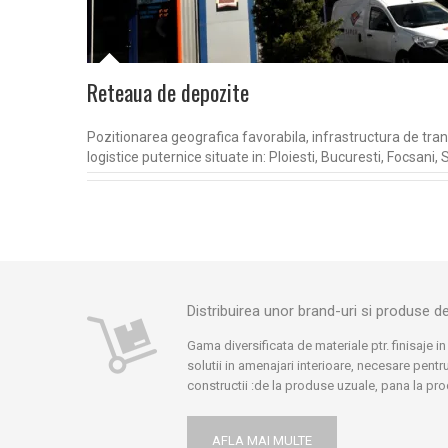
Reteaua de depozite
Pozitionarea geografica favorabila, infrastructura de transp
logistice puternice situate in: Ploiesti, Bucuresti, Focsani,
Distribuirea unor brand-uri si produse 
Gama diversificata de materiale ptr. finisaje in
solutii in amenajari interioare, necesare pentru
constructii :de la produse uzuale, pana la pr
speciale sau profesionale, specifice acestui
doar anumiti furnizori le pot oferi. Avem part
AFLA MAI MULTE
cei mai buni furnizori: Henkel Romania, Meffer