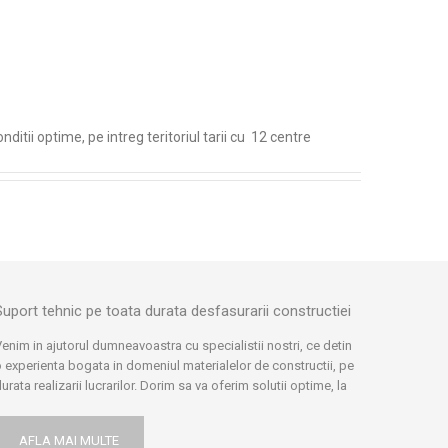
ditii optime, pe intreg teritoriul tarii cu 12 centre
Suport tehnic pe toata durata desfasurarii constructiei
enim in ajutorul dumneavoastra cu specialistii nostri, ce detin
 experienta bogata in domeniul materialelor de constructii, pe
urata realizarii lucrarilor. Dorim sa va oferim solutii optime, la
rice problema intampinata pe parcursul desfasurarii
onstructiei, dar si ulterior. Comunicam cu experti in domeniu:
AFLA MAI MULTE
rhitecti, ingineri, furnizori si producatori, ne informam si