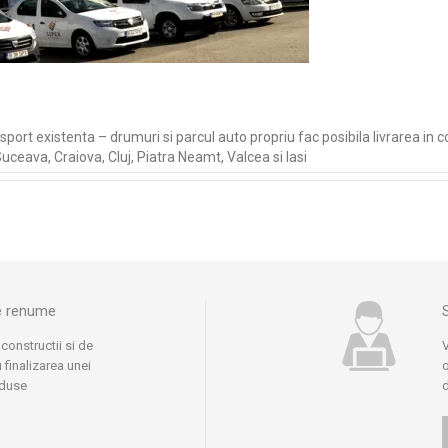
ort existenta – drumuri si parcul auto propriu fac posibila livrarea in con
 Suceava, Craiova, Cluj, Piatra Neamt, Valcea si Iasi
de renume
 constructii si de
V
 finalizarea unei
o
oduse
d
 domeniu, pe care
o
eneriate stranse cu
c
t AG, Isover Saint
a