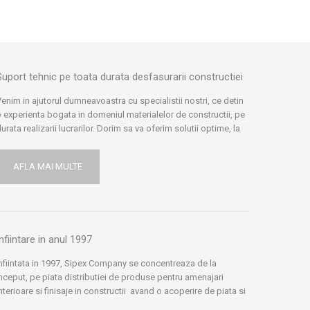
Suport tehnic pe toata durata desfasurarii constructiei
enim in ajutorul dumneavoastra cu specialistii nostri, ce detin
 experienta bogata in domeniul materialelor de constructii, pe
urata realizarii lucrarilor. Dorim sa va oferim solutii optime, la
rice problema intampinata pe parcursul desfasurarii
onstructiei, dar si ulterior. Comunicam cu experti in domeniu:
AFLA MAI MULTE
rhitecti, ingineri, furnizori si producatori, ne informam si
ocumentam in permanenta, pentru a va ajuta in solutionarea
roblemelor intampinate si oferim prezenta suportului nostru
ehnic in santier, pentru a va ajuta sa duceti la bun sfarsit
ucrarile dumneavoastra.
nfiintare in anul 1997
nfiintata in 1997, Sipex Company se concentreaza de la
nceput, pe piata distributiei de produse pentru amenajari
nterioare si finisaje in constructii avand o acoperire de piata si
apacitatea de distributie mare – sustinuta de centrele logistice