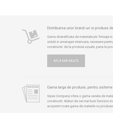
Distribuirea unor brand-uri si produse 
Gama diversificata de materiale ptr. finisaje in
solutii in amenajari interioare, necesare pentru
constructii :de la produse uzuale, pana la pr
speciale sau profesionale, specifice acestui
doar anumiti furnizori le pot oferi. Avem part
AFLA MAI MULTE
cei mai buni furnizori: Henkel Romania, Meffer
Gobain, Rigips Saint Gobain, Akzo Nobel, Bri
ACO, Romstal.
Gama larga de produse, pentru sistem
Sipex Company ofera o gama variata de mater
constructii. Alaturi de cei mai buni furnizori 
acoperim toate gama de materile cu produse d
incercam sa atingem toate exigentele fie ele v