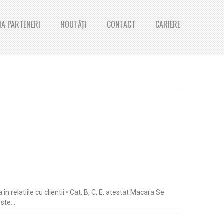
A PARTENERI
NOUTĂȚI
CONTACT
CARIERE
n relatiile cu clientii • Cat. B, C, E, atestat Macara Se
este…